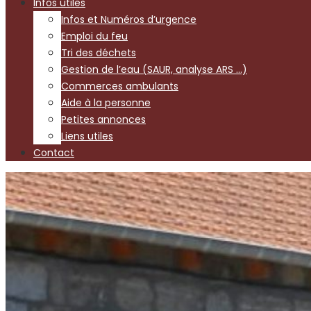
Infos utiles
Infos et Numéros d’urgence
Emploi du feu
Tri des déchets
Gestion de l’eau (SAUR, analyse ARS …)
Commerces ambulants
Aide à la personne
Petites annonces
Liens utiles
Contact